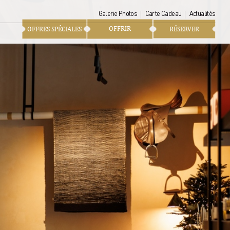
Galerie Photos
Carte Cadeau
Actualités
OFFRIR
OFFRES SPÉCIALES
RÉSERVER
ique. L’excellence Sothys®
on qu’au sein de notre Spa