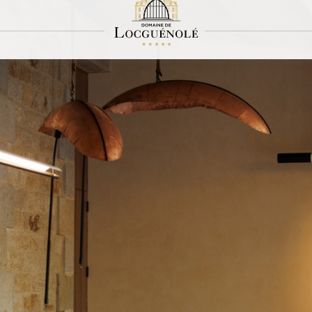
La Boutique
L'excellence Sothys®
s utilisés dans notre hôtel spa en bord de mer en Bretagne au sein de notre bout
prolonger l’expérience détente et vous procurer les mêmes sensations à la mais