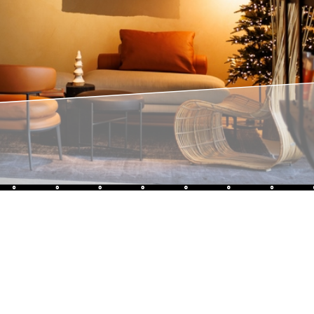
Sothys®
L'excellence française depuis 1946
e nous, Sothys s’applique à offrir « l’excellence d’une
miliale historique » grâce à des formulations végétales à la
 l’innovation et dont les résultats dont prouvés.