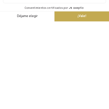
Horario
ES
Sothys
La Boutique está
abierta todos los
días de la semana.
Reservas para
tratamientos
De 09h a 20h
SOTHYS® y
cosméticos
disponibles in situ.