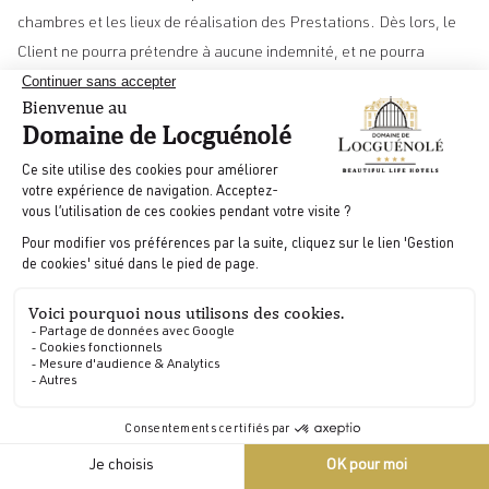
chambres et les lieux de réalisation des Prestations. Dès lors, le
Client ne pourra prétendre à aucune indemnité, et ne pourra
annuler sa réservation en raison de variation qui ne porteraient
pas sur les caractéristiques essentielles des Prestations.
En cas d’impossibilité d’exécuter la Prestation ou en cas de force
majeure, et notamment de mettre à disposition du Client la
chambre réservée, la société DOMAINE DE LOCGUÉNOLÉ se
réserve la possibilité de faire héberger totalement ou
partiellement le Client dans un hôtel de catégorie équivalente
pour des prestations de même nature, sous réserve de l’accord
préalable du Client. La société DOMAINE DE LOCGUÉNOLÉ
conserve la charge des frais raisonnables impliqués par le
transfert, à l’exclusion de toute indemnité.
En tout état de cause, la société DOMAINE DE LOCGUÉNOLÉ ne
pourra être tenu responsable de tous les dommages indirects
FR
résultant de l’exécution des Prestations, tels que pertes