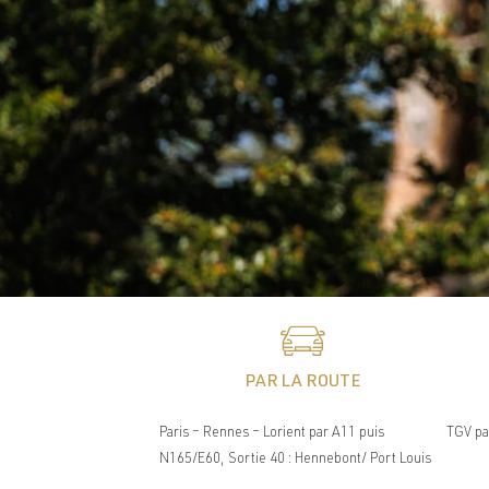
PAR LA ROUTE
Paris – Rennes – Lorient par A11 puis
TGV pa
N165/E60, Sortie 40 : Hennebont/ Port Louis