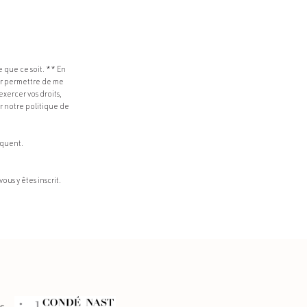
 que ce soit. ** En
our permettre de me
xercer vos droits,
r notre politique de
iquent.
ous y êtes inscrit.