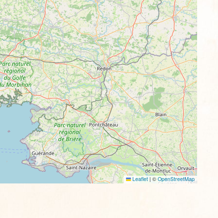
Leaflet
|
©
OpenStreetMap