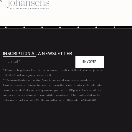
INSCRIPTION À LA NEWSLETTER
ENVOYER
* Champs obligatoires. Ces informations restent confidentielles et ne seront jamais
diffusées à quelque organisme que ce soit.
** En soumettant ce formulaire, j’accepte que les informations saisies dans ce
formulaire soient utilisées et traitées pour permettre de me recontacter, dans le cadre
de ma demande d’informations, que ce soit par mail, ou téléphone. Pour connaître et
exercer vos droits, notamment de retrait de consentement à l’utilisation de données
collectées par ce formulaire. Veuillez consulter notre politique de confidentialité.