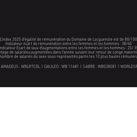
L’index 2025 d’égalité de rémunération du Domaine de Locguenole est de 80/100
Indicateur écart de rémunération entre les femmes et les hommes : 38/40
Indicateur Ecart de taux d’augmentations entre les femmes et les hommes : 25/ 3
ntage de salariées augmentées dans l’année suivant leur retour de congé maternit
 nombre de salariés du sexe sous-représentés parmi les 10 plus hautes rémunér
 AMADEUS : WBLRTCDL | GALILEO : WB 11681 | SABRE : WB028581 | WORLDS