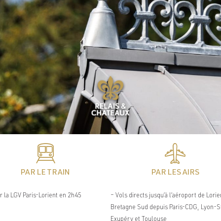
Venir au Château
L'établissement est idéalement situé entre Vannes et
Quimper, à 3 minutes de voiture de la N165 qui est l'artère
routière principale du département.
PAR LE TRAIN
PAR LES AIRS
r la LGV Paris-Lorient en 2h45
– Vols directs jusqu’à l’aéroport de Lorie
Bretagne Sud depuis Paris-CDG, Lyon-S
Exupéry et Toulouse