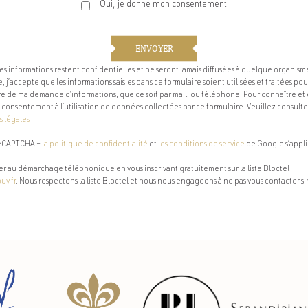
Oui, je donne mon consentement
ENVOYER
es informations restent confidentielles et ne seront jamais diffusées à quelque organisme
 j’accepte que les informations saisies dans ce formulaire soient utilisées et traitées p
re de ma demande d’informations, que ce soit par mail, ou téléphone. Pour connaître et e
consentement à l’utilisation de données collectées par ce formulaire. Veuillez consulte
 légales
 reCAPTCHA –
la politique de confidentialité
et
les conditions de service
de Google s’appl
r au démarchage téléphonique en vous inscrivant gratuitement sur la liste Bloctel
uv.fr
. Nous respectons la liste Bloctel et nous nous engageons à ne pas vous contacter si v