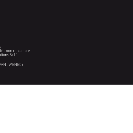
5
é : non calculable
ations 5/10
PAN : WBNB09