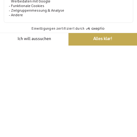
Öffnungszeiten
Sothys®
Die Boutique ist an
DE
jedem Tag der
Woche geöffnet.
Reservierung von
Pflegebehandlungen
Von 09:00 bis 20:00 Uhr
und kosmetischen
Produkten
SOTHYS®, die vor
Ort verkauft
werden.