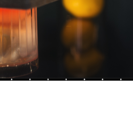
L’Appar
Cocktails
accompag