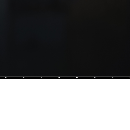
at se veut le repaire des amateurs de mixologie.
 originaux, alcools fins et ambiance feutrée vous
nent pour un moment suspendu.