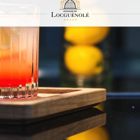
L'Apparat
Un repaire feutré dans les salons du château
 L’Apparat, notre bar de poche, cultive l’originalité et invite au voyage. Le cadre f
tage, des valeurs chères à Locguénolé. L’Apparat se veut le repaire des amateurs d
s, le comptoir de L’Apparat semble suspendu en lévitation. La petite pièce ouvre s
rofite du point de vue unique sur la mer qui oscille au gré des marées.
tion d’alcools fins et thés indiens des meilleurs terroirs, L’Apparat offre un m
Mix