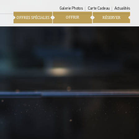
Galerie Photos
Carte Cadeau
Actualités
OFFRIR
OFFRES SPÉCIALES
RÉSERVER
eutré des salons est propice
e mixologie. Petit bijou
ur le balcon du château,
oment suspendu…
ologie