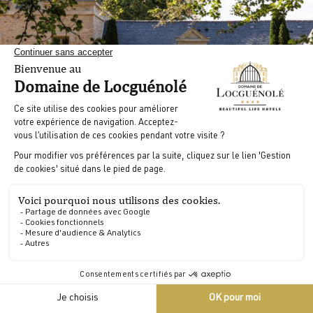
Le Manoir
Raffinement et confort d’un manoir
typiquement breton
FR
Le Manoir dispose de 13 chambres (dont 2 PMR)