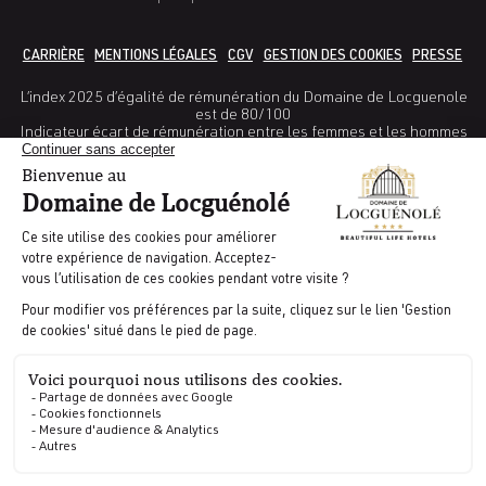
CARRIÈRE
MENTIONS LÉGALES
CGV
GESTION DES COOKIES
PRESSE
L’index 2025 d’égalité de rémunération du Domaine de Locguenole
est de 80/100
Indicateur écart de rémunération entre les femmes et les hommes
: 38/40
Indicateur Ecart de taux d’augmentations entre les femmes et les
hommes : 25/ 35
Indicateur pourcentage de salariées augmentées dans l’année
suivant leur retour de congé maternité : non calculable
Indicateur nombre de salariés du sexe sous-représentés parmi les
10 plus hautes rémunérations 5/10
CODES GDS | AMADEUS : WBLRTCDL | GALILEO : WB 11681 |
SABRE : WB028581 | WORLDSPAN : WBNB09
Réalisé par