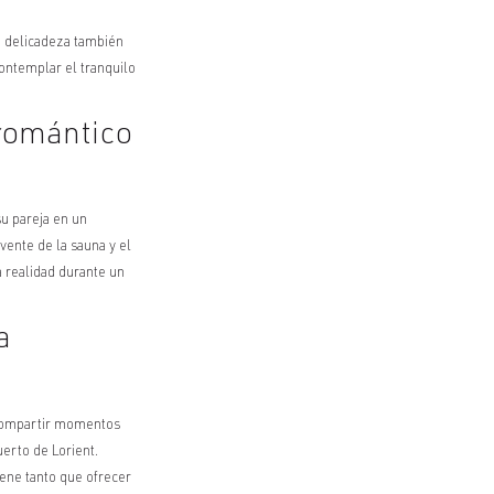
la delicadeza también
ontemplar el tranquilo
romántico
u pareja en un
vente de la sauna y el
a realidad durante un
a
a compartir momentos
uerto de Lorient.
iene tanto que ofrecer