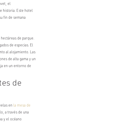
vet, el
e historia. Este hotel
 su
fin de semana
5 hectáreas de parque.
gados de especias. El
to al alojamiento. Las
ones de alta gama y un
ja en un entorno de
tes de
 velas en
la mesa de
lo, a través de una
na y el océano