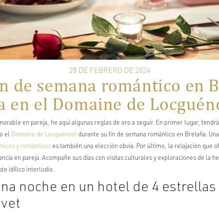
28 DE FEBRERO DE 2024
in de semana romántico en B
ica en el Domaine de Locguén
rable en pareja, he aquí algunas reglas de oro a seguir. En primer lugar, tendrá
o el
Domaine de Locguénolé
durante su fin de semana romántico en Bretaña. Una
micos y
románticos
es también una elección obvia. Por último, la relajación que
ancia en pareja. Acompañe sus días con visitas culturales y exploraciones de la 
te idílico interludio.
a noche en un hotel de 4 estrellas 
avet