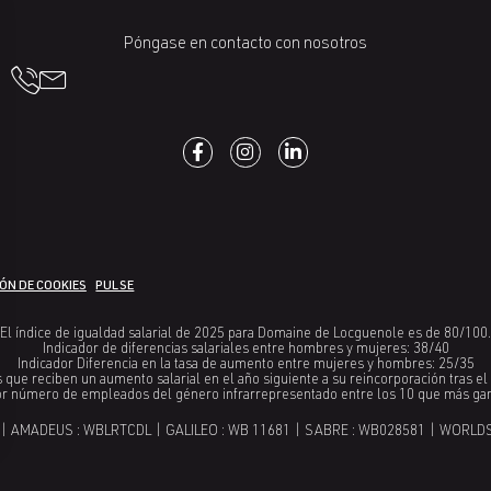
Póngase en contacto con nosotros
ÓN DE COOKIES
PULSE
El índice de igualdad salarial de 2025 para Domaine de Locguenole es de 80/100.
Indicador de diferencias salariales entre hombres y mujeres: 38/40
Indicador Diferencia en la tasa de aumento entre mujeres y hombres: 25/35
que reciben un aumento salarial en el año siguiente a su reincorporación tras e
or número de empleados del género infrarrepresentado entre los 10 que más ga
| AMADEUS : WBLRTCDL | GALILEO : WB 11681 | SABRE : WB028581 | WORLD