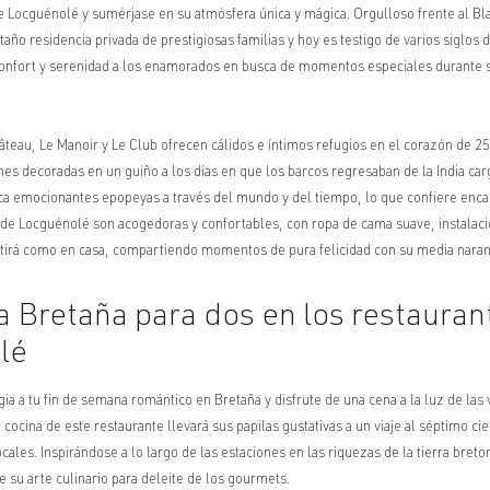
 Locguénolé y sumérjase en su atmósfera única y mágica. Orgulloso frente al Bla
año residencia privada de prestigiosas familias y hoy es testigo de varios siglos d
 confort y serenidad a los enamorados en busca de momentos especiales durante
teau, Le Manoir y Le Club ofrecen cálidos e íntimos refugios en el corazón de 2
nes decoradas en un guiño a los días en que los barcos regresaban de la India car
ca emocionantes epopeyas a través del mundo y del tiempo, lo que confiere encan
de Locguénolé son acogedoras y confortables, con ropa de cama suave, instalaci
entirá como en casa, compartiendo momentos de pura felicidad con su media naran
a Bretaña para dos en los restauran
lé
ia a tu
fin de semana romántico en Bretaña
y disfrute de una cena a la luz de las
a cocina de este restaurante llevará sus papilas gustativas a un viaje al séptimo cie
ocales. Inspirándose a lo largo de las estaciones en las riquezas de la tierra breto
ce su arte culinario para deleite de los gourmets.