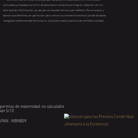
utilizados y tratados con el fin de ponerse en contacto conmigo en relación con mi
solicitud de información, ya sea por correo electrónico o por teléfono. Para conocer y
ejercer sus derechos, en particular para retirar su consentimiento al uso de los datos
recogidos mediante este formulario. Consulte nuestra política de confidencialidad.
l permiso de maternidad: no calculable
nan 5/10
SPAN : WBNB09