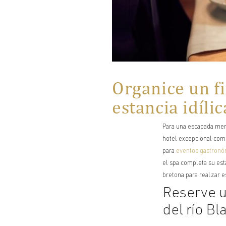
Organice un f
estancia idíl
Para una escapada memo
hotel excepcional com
para
eventos gastronó
el spa completa su est
bretona para realzar es
Reserve un
del río Bl