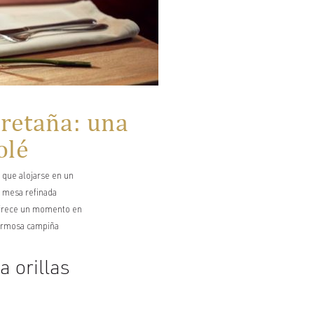
retaña: una
olé
 que alojarse en un
 mesa refinada
 ofrece un momento en
hermosa campiña
a orillas