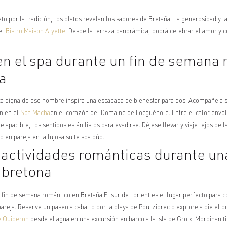
to por la tradición, los platos revelan los sabores de Bretaña. La generosidad y 
del
Bistro Maison Alyette
. Desde la terraza panorámica, podrá celebrar el amor y c
en el spa durante un
fin de semana 
a
a digna de ese nombre inspira una escapada de bienestar para dos. Acompañe a s
ón en el
Spa Macha
en el corazón del Domaine de Locguénolé. Entre el calor envol
pacible, los sentidos están listos para evadirse. Déjese llevar y viaje lejos de l
 en pareja en la lujosa suite spa dúo.
 actividades románticas durante un
 bretona
o
fin de semana romántico en Bretaña
El sur de Lorient es el lugar perfecto par
areja. Reserve un paseo a caballo por la playa de Poulziorec o explore a pie el p
e Quiberon
desde el agua en una excursión en barco a la isla de Groix. Morbihan t