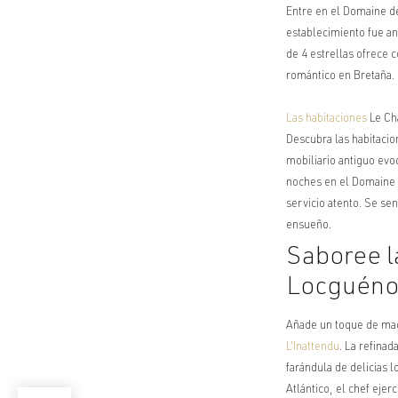
Entre en el Domaine de
establecimiento fue ant
de 4 estrellas ofrece
romántico en Bretaña
.
Las habitaciones
Le Châ
Descubra las habitacio
mobiliario antiguo evo
noches en el Domaine 
servicio atento. Se s
ensueño.
Saboree l
Locguéno
Añade un toque de mag
L'Inattendu
. La refinad
farándula de delicias l
Atlántico, el chef ejer