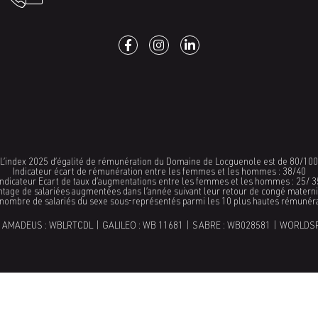
L’index 2025 d’égalité de rémunération du Domaine de Locguenole est de 80/100
Indicateur écart de rémunération entre les femmes et les hommes : 38/40
Indicateur Ecart de taux d’augmentations entre les femmes et les hommes : 25/ 3
ntage de salariées augmentées dans l’année suivant leur retour de congé maternit
 nombre de salariés du sexe sous-représentés parmi les 10 plus hautes rémunér
 AMADEUS : WBLRTCDL | GALILEO : WB 11681 | SABRE : WB028581 | WORLDS