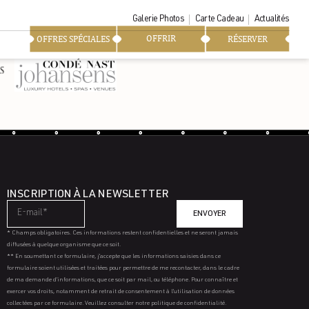
Galerie Photos
Carte Cadeau
Actualités
OFFRIR
OFFRES SPÉCIALES
RÉSERVER
INSCRIPTION À LA NEWSLETTER
ENVOYER
* Champs obligatoires. Ces informations restent confidentielles et ne seront jamais
diffusées à quelque organisme que ce soit.
** En soumettant ce formulaire, j’accepte que les informations saisies dans ce
formulaire soient utilisées et traitées pour permettre de me recontacter, dans le cadre
de ma demande d’informations, que ce soit par mail, ou téléphone. Pour connaître et
exercer vos droits, notamment de retrait de consentement à l’utilisation de données
collectées par ce formulaire. Veuillez consulter notre politique de confidentialité.