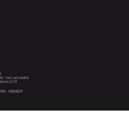
5
é : non calculable
ations 5/10
PAN : WBNB09