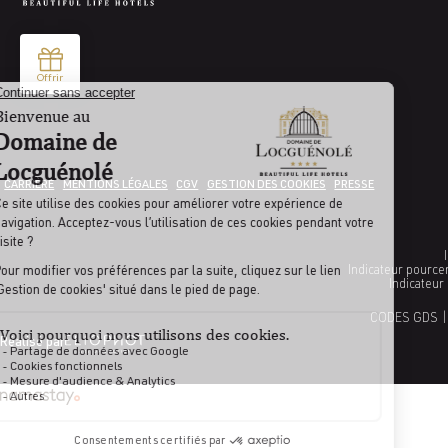
CARRIÈRE
MENTIONS LÉGALES
CGV
GESTION DES COOKIES
PRESSE
Indicateur pource
Indicateur
CODES GDS |
Réalisé par