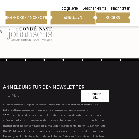
Fotogalerie
Geschenkkarte
Nachrichten
ANBIETEN
BESONDERE ANGEBOTE
BUCHEN
ANMELDUNG FÜR DEN NEWSLETTER
SENDEN
SIE
* Felder müssen ausgefüllt werden. Diese Informationen werden vertraulich
behandelt und niemals an irgendeine Organisation weitergegeben.
** Mit dem Absenden dieses Formulars stimme ich zu, dass die in diesem Formular
erfassten Informationen verwendet und verarbeitet werden, um mich im Rahmen
meiner Informationsanfrage per E-Mail oder Telefon kontaktieren zu können. Um
Ihre Rechte zu erfahren und auszuüben, insbesondere um Ihre Zustimmung zur
Nutzung der durch dieses Formular erhobenen Daten zurückzuziehen. Bitte lesen