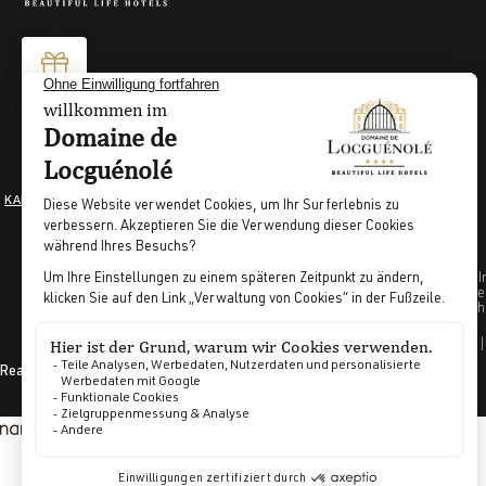
KARRIERE
RECHTLICHE HINWEISE
AGB
VERWALTUNG VON COOKIES
PRESSE
I
Indikator Prozentsatz der weiblichen Angestellt
Indikator Anzah
GDS CODES |
Realisiert von