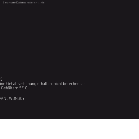
Sie unsere Datenschutzrichtlinie.
35
eine Gehaltserhöhung erhalten: nicht berechenbar
n Gehältern 5/10
PAN : WBNB09