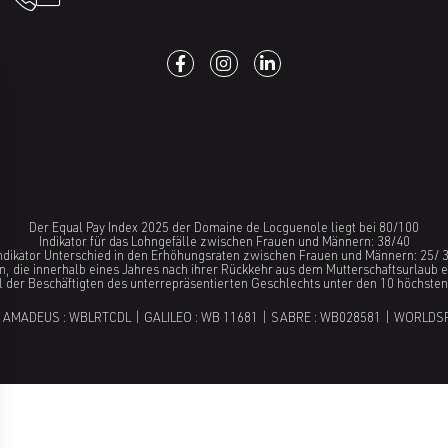
Der Equal Pay Index 2025 der Domaine de Locguenole liegt bei 80/100
Indikator für das Lohngefälle zwischen Frauen und Männern: 38/40
ndikator Unterschied in den Erhöhungsraten zwischen Frauen und Männern: 25/ 
en, die innerhalb eines Jahres nach ihrer Rückkehr aus dem Mutterschaftsurlaub 
l der Beschäftigten des unterrepräsentierten Geschlechts unter den 10 höchste
 AMADEUS : WBLRTCDL | GALILEO : WB 11681 | SABRE : WB028581 | WORLDS