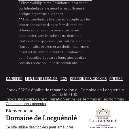
* Champs obligatoires. Ces informations restent
confidentielles et ne seront jamais diffusées à
quelque organisme que ce soit.
** En soumettant ce formulaire, j’accepte que les
informations saisies dans ce formulaire soient
utilisées et traitées pour permettre de me
recontacter, dans le cadre de ma demande
d’informations, que ce soit par mail, ou téléphone.
Pour connaître et exercer vos droits, notamment
de retrait de consentement à l’utilisation de
données collectées par ce formulaire. Veuillez
consulter notre politique de confidentialité.
CARRIÈRE
MENTIONS LÉGALES
CGV
GESTION DES COOKIES
PRESSE
L’index 2025 d’égalité de rémunération du Domaine de Locguenole
est de 80/100
Indicateur écart de rémunération entre les femmes et les hommes
: 38/40
Indicateur Ecart de taux d’augmentations entre les femmes et les
hommes : 25/ 35
Indicateur pourcentage de salariées augmentées dans l’année
suivant leur retour de congé maternité : non calculable
Indicateur nombre de salariés du sexe sous-représentés parmi les