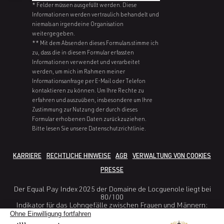
* Felder müssen ausgefüllt werden. Diese
Informationen werden vertraulich behandelt und
niemals an irgendeine Organisation
weitergegeben.
** Mit dem Absenden dieses Formulars stimme ich
zu, dass die in diesem Formular erfassten
Informationen verwendet und verarbeitet
werden, um mich im Rahmen meiner
Informationsanfrage per E-Mail oder Telefon
kontaktieren zu können. Um Ihre Rechte zu
erfahren und auszuüben, insbesondere um Ihre
Zustimmung zur Nutzung der durch dieses
Formular erhobenen Daten zurückzuziehen.
Bitte lesen Sie unsere Datenschutzrichtlinie.
KARRIERE
RECHTLICHE HINWEISE
AGB
VERWALTUNG VON COOKIES
PRESSE
Der Equal Pay Index 2025 der Domaine de Locguenole liegt bei
80/100
Indikator für das Lohngefälle zwischen Frauen und Männern:
38/40
Indikator Unterschied in den Erhöhungsraten zwischen Frauen