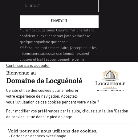
ENVOYER
* Champs obligatoires. Ces informations restent
confidentielles et ne seront jamais diffusées à
quelque organisme que ce soit.
** En soumettant ce formulaire, j’accepte que les
informations saisies dans ce formulaire soient
utilisées et traitées pour permettre de me
recontacter, dans le cadre de ma demande
d’informations, que ce soit par mail, ou téléphone.
Pour connaître et exercer vos droits, notamment
de retrait de consentement à l’utilisation de
données collectées par ce formulaire. Veuillez
consulter notre politique de confidentialité.
CARRIÈRE
MENTIONS LÉGALES
CGV
GESTION DES COOKIES
PRESSE
L’index 2025 d’égalité de rémunération du Domaine de Locguenole
est de 80/100
Indicateur écart de rémunération entre les femmes et les hommes