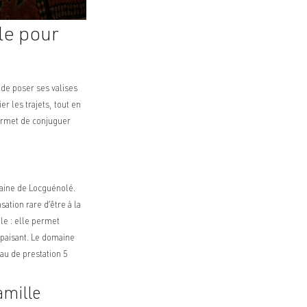
le pour
t de poser ses valises
 les trajets, tout en
ermet de conjuguer
maine de Locguénolé.
ation rare d’être à la
ale : elle permet
apaisant. Le domaine
eau de prestation 5
amille