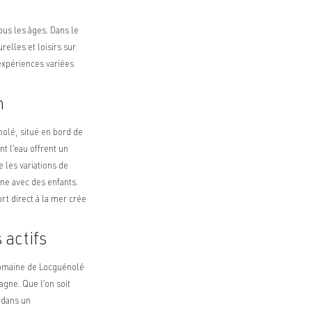
ous les âges. Dans le
relles et loisirs sur
expériences variées
n
nolé, situé en bord de
t l’eau offrent un
 les variations de
gne avec des enfants.
rt direct à la mer crée
 actifs
 Domaine de Locguénolé
agne. Que l’on soit
 dans un