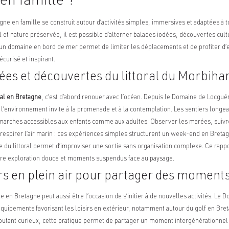
en famille ?
e en famille se construit autour d’activités simples, immersives et adaptées à t
l et nature préservée, il est possible d’alterner balades iodées, découvertes cultu
un domaine en bord de mer permet de limiter les déplacements et de profiter d’
écurisé et inspirant.
ées et découvertes du littoral du Morbiha
ial en Bretagne
, c’est d’abord renouer avec l’océan. Depuis le Domaine de Locgué
l’environnement invite à la promenade et à la contemplation. Les sentiers longean
 marches accessibles aux enfants comme aux adultes. Observer les marées, suivre
, respirer l’air marin : ces expériences simples structurent un week-end en Breta
 du littoral permet d’improviser une sortie sans organisation complexe. Ce rappo
tre exploration douce et moments suspendus face au paysage.
sirs en plein air pour partager des moments
 en Bretagne peut aussi être l’occasion de s’initier à de nouvelles activités. Le
équipements favorisant les loisirs en extérieur, notamment autour du golf en Bret
butant curieux, cette pratique permet de partager un moment intergénérationnel