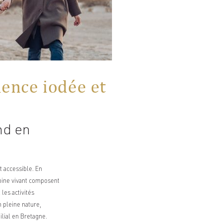
ience iodée et
nd en
t accessible. En
moine vivant composent
 les activités
 pleine nature,
ilial en Bretagne.