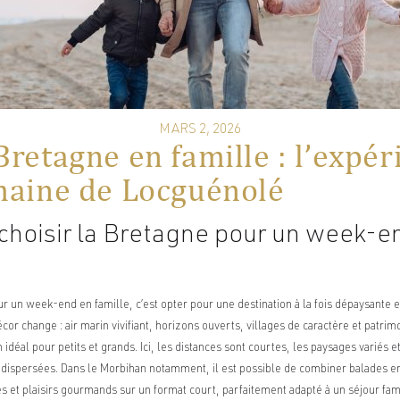
MARS 2, 2026
retagne en famille : l’expér
maine de Locguénolé
choisir la Bretagne pour un week-e
ur un week-end en famille, c’est opter pour une destination à la fois dépaysante e
cor change : air marin vivifiant, horizons ouverts, villages de caractère et patri
 idéal pour petits et grands. Ici, les distances sont courtes, les paysages variés et
dispersées. Dans le Morbihan notamment, il est possible de combiner balades en
s et plaisirs gourmands sur un format court, parfaitement adapté à un séjour fam