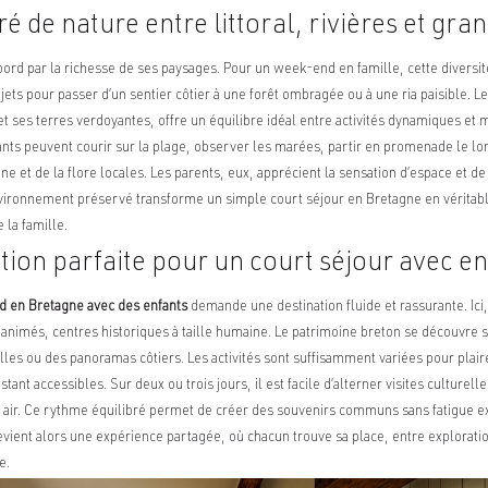
é de nature entre littoral, rivières et gra
bord par la richesse de ses paysages. Pour un week-end en famille, cette diversité
jets pour passer d’un sentier côtier à une forêt ombragée ou à une ria paisible. L
 ses terres verdoyantes, offre un équilibre idéal entre activités dynamiques et
nts peuvent courir sur la plage, observer les marées, partir en promenade le long 
ne et de la flore locales. Les parents, eux, apprécient la sensation d’espace et de 
ironnement préservé transforme un simple court séjour en Bretagne en véritab
 la famille.
tion parfaite pour un court séjour avec e
 en Bretagne avec des enfants
demande une destination fluide et rassurante. Ici, t
animés, centres historiques à taille humaine. Le patrimoine breton se découvre sa
lles ou des panoramas côtiers. Les activités sont suffisamment variées pour plaire
stant accessibles. Sur deux ou trois jours, il est facile d’alterner visites cultur
n air. Ce rythme équilibré permet de créer des souvenirs communs sans fatigue e
evient alors une expérience partagée, où chacun trouve sa place, entre exploratio
e.