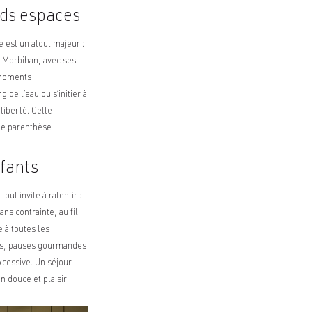
nds espaces
 est un atout majeur :
e Morbihan, avec ses
 moments
de l’eau ou s’initier à
liberté. Cette
le parenthèse
nfants
out invite à ralentir :
ns contrainte, au fil
 à toutes les
elles, pauses gourmandes
xcessive. Un séjour
n douce et plaisir