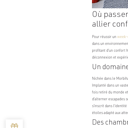
Où passer
allier con
Pour réussir un
week-e
dans un environnement 
profitant d’un confor
déconnexion et expérie
Un domaine
Nichée dans le Morbiha
Implanté dans un vaste
fois retiré du monde et
d’alterner escapades s
s’inscrit dans l’identi
étoiles adapté aux att
Des chambre