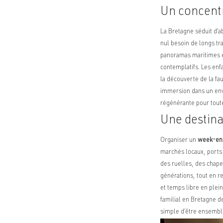
Un concentr
La Bretagne séduit d’a
nul besoin de longs tra
panoramas maritimes et
contemplatifs. Les enfa
la découverte de la fau
immersion dans un env
régénérante pour toute
Une destina
Organiser un
week-end
marchés locaux, ports 
des ruelles, des chape
générations, tout en re
et temps libre en plei
familial en Bretagne d
simple d’être ensembl