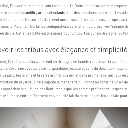
ilial, l’espace et le confort sont essentiels. Le Domaine de Locguénolé propose 
permettant d’
accueillir parents et enfants
dans des conditions optimales. Les vol
et l’attention portée aux détails créent une atmosphère chaleureuse, propice au 
dans le Morbihan. Certaines configurations permettent de préserver l’intimité d
u de vie. Cette flexibilité est précieuse pour un court séjour en Bretagne, où l’
.
evoir les tribus avec élégance et simplicité
nt, l’expérience d’un week-end en Bretagne en famille repose sur la qualité de 
alité s’exprime avec justesse : disponibilité, écoute et sens du détail contribuent
Le parc, les jardins et la serre aromatique invitent à la promenade, aux jeux en p
plation du paysage. À cela s’ajoute la ménagerie qui donne au domaine un air de 
s apprécient la quiétude des lieux, tandis que les enfants profitent de l’espace et 
ette alliance entre raffinement et simplicité fait du domaine une base idéale pour