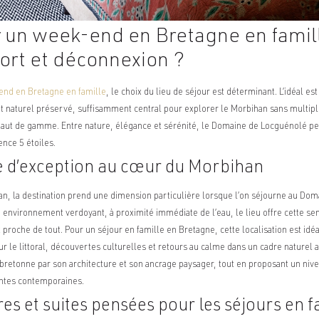
 un week-end en Bretagne en famil
fort et déconnexion ?
nd en Bretagne en famille
, le choix du lieu de séjour est déterminant. L’idéal es
naturel préservé, suffisamment central pour explorer le Morbihan sans multiplier
t haut de gamme. Entre nature, élégance et sérénité, le Domaine de Locguénolé p
nce 5 étoiles.
 d’exception au cœur du Morbihan
n, la destination prend une dimension particulière lorsque l’on séjourne au Do
 environnement verdoyant, à proximité immédiate de l’eau, le lieu offre cette sens
 proche de tout. Pour un séjour en famille en Bretagne, cette localisation est idé
ur le littoral, découvertes culturelles et retours au calme dans un cadre naturel 
té bretonne par son architecture et son ancrage paysager, tout en proposant un niv
entes contemporaines.
s et suites pensées pour les séjours en f