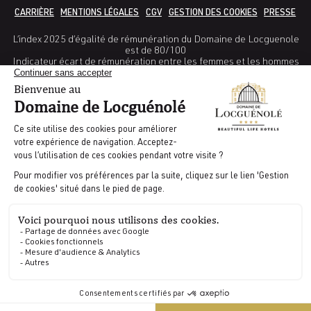
CARRIÈRE
MENTIONS LÉGALES
CGV
GESTION DES COOKIES
PRESSE
L’index 2025 d’égalité de rémunération du Domaine de Locguenole
est de 80/100
Indicateur écart de rémunération entre les femmes et les hommes
: 38/40
Indicateur Ecart de taux d’augmentations entre les femmes et les
hommes : 25/ 35
Indicateur pourcentage de salariées augmentées dans l’année
suivant leur retour de congé maternité : non calculable
Indicateur nombre de salariés du sexe sous-représentés parmi les
10 plus hautes rémunérations 5/10
CODES GDS | AMADEUS : WBLRTCDL | GALILEO : WB 11681 |
SABRE : WB028581 | WORLDSPAN : WBNB09
Réalisé par
FR