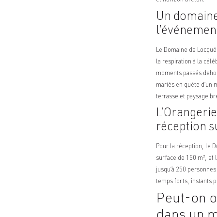
et horizon breton.
Un domaine 
l’événemen
Le Domaine de Locguén
la respiration à la cél
moments passés dehors 
mariés en quête d’un ma
terrasse et paysage br
L’Orangerie
réception 
Pour la réception, le
surface de 150 m², et 
jusqu’à 250 personnes 
temps forts, instants
Peut-on o
dans un 