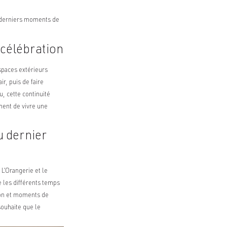
x derniers moments de
 célébration
spaces extérieurs
r, puis de faire
, cette continuité
iment de vivre une
u dernier
L’Orangerie et le
e les différents temps
tion et moments de
souhaite que le