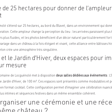
de 25 hectares pour donner de l’ampleur
t
olé s’étend sur 25 hectares, au bord du Blavet, dans un environnement qui do
ébration. Cette ampleur change la perception du lieu : les arrivées paraissent plus 
plus fluides, et les photos bénéficient d’un
décor natur
el particulièrement fort
riage dans un château à la fois élégant et vivant, cette alliance entre bâtisses his
eton crée une atmosphère très singulière.
 et le Jardin d’Hiver, deux espaces pour i
sur mesure
 Domaine de Locguénolé met à disposition
deux salles dédiées aux événements
: L
le Jardin d’Hiver, de 100 m². Ces espaces sont présentés comme modulables et pe
en format cocktail. Cette configuration permet d’imaginer une célébration nuancé
 plus intimes et séquences festives dans un même ensemble cohérent.
rganiser une cérémonie et une réce
même château ?