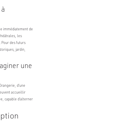
 à
nne immédiatement de
théâtrales, les
. Pour des futurs
toriques, jardin,
maginer une
’Orangerie, d’une
uvent accueillir
e, capable d’alterner
ption