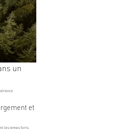
ans un
xpérience
ergement et
nt les temps forts.