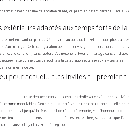
t permet d’imaginer une célébration fluide, du premier instant partagé jusqu’au
 extérieurs adaptés aux temps forts de la
lé met en avant un parc de 25 hectares au bord du Blavet ainsi que plusieurs e
ts d’un mariage. Cette configuration permet d’envisager une cérémonie en plein ai
s un cadre cohérent, sans rupture d’atmosphère. Pour un mariage dans un château
hétique : elle donne plus de souffle à la célébration et laisse aux invités le sent
 dans un même décor.
u pour accueillir les invités du premier a
tion peut ensuite se déployer dans deux espaces dédiés aux événements privés : 
tés comme modulables. Cette organisation favorise une circulation naturelle entr
lement initial jusqu’à la fête. Le fait de réunir cérémonie, vin d’honneur, récep
ême lieu apporte une sensation de fluidité très recherchée, surtout lorsque l’on 
u reste aussi élégant à vivre qu’à regarder.