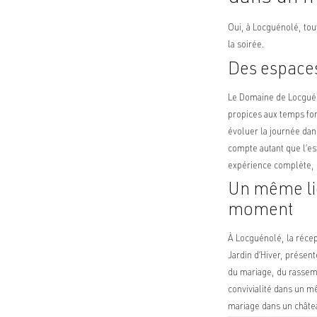
Oui, à Locguénolé, tou
la soirée.
Des espaces
Le Domaine de Locguéno
propices aux temps for
évoluer la journée dan
compte autant que l’est
expérience complète,
Un même lie
moment
À Locguénolé, la récep
Jardin d’Hiver, présen
du mariage, du rassemb
convivialité dans un m
mariage dans un châtea