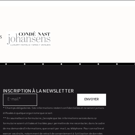
INSCRIPTION À LA NEWSLETTER
ENVOYER
* Champs obligatoires. Ces informations restent confidentielles et ne seront jamais
diffusées à quelque organisme que ce soit.
** En soumettant ce formulaire, j’accepte que les informations saisies dans ce
formulaire soient utilisées et traitées pour permettre de me recontacter, dans le cadre
de ma demande d’informations, que ce soit par mail, ou téléphone. Pour connaître et
exercer vos droits, notamment de retrait de consentement à l’utilisation de données