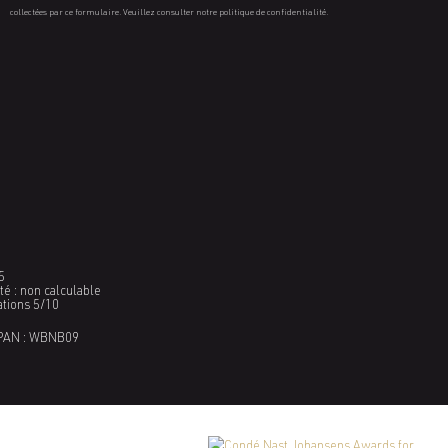
collectées par ce formulaire. Veuillez consulter notre politique de confidentialité.
5
é : non calculable
ations 5/10
PAN : WBNB09