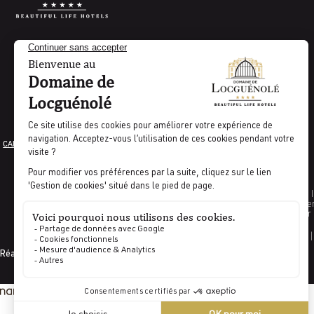
CARRIÈRE
MENTIONS LÉGALES
CGV
GESTION DES COOKIES
PRESSE
Indicateur pource
Indicateur
CODES GDS |
Réalisé par