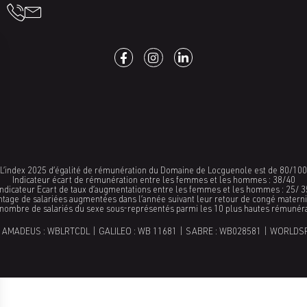
L’index 2025 d’égalité de rémunération du Domaine de Locguenole est de 80/100
Indicateur écart de rémunération entre les femmes et les hommes : 38/40
Indicateur Ecart de taux d’augmentations entre les femmes et les hommes : 25/ 3
ntage de salariées augmentées dans l’année suivant leur retour de congé maternit
 nombre de salariés du sexe sous-représentés parmi les 10 plus hautes rémunér
 AMADEUS : WBLRTCDL | GALILEO : WB 11681 | SABRE : WB028581 | WORLDS