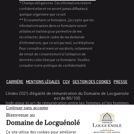
* Champs obligatoires. Ces informations restent
confidentielles et ne seront jamais diffusées à
quelque organisme que ce soit.
** En soumettant ce formulaire, j’accepte que les
informations saisies dans ce formulaire soient
utilisées et traitées pour permettre de me
recontacter, dans le cadre de ma demande
d’informations, que ce soit par mail, ou téléphone.
Pour connaître et exercer vos droits, notamment
de retrait de consentement à l’utilisation de
données collectées par ce formulaire. Veuillez
consulter notre politique de confidentialité.
CARRIÈRE
MENTIONS LÉGALES
CGV
GESTION DES COOKIES
PRESSE
L’index 2025 d’égalité de rémunération du Domaine de Locguenole
est de 80/100
Indicateur écart de rémunération entre les femmes et les hommes
: 38/40
Indicateur Ecart de taux d’augmentations entre les femmes et les
hommes : 25/ 35
Indicateur pourcentage de salariées augmentées dans l’année
suivant leur retour de congé maternité : non calculable
Indicateur nombre de salariés du sexe sous-représentés parmi les