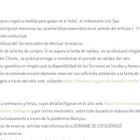
 regalo a medida para gastar en el hotel, el restaurante o el Spa.
descripción menciona las características esenciales en el sentido del artículo L.
ento contractual.
ísticas del Servicio antes de efectuar la reserva.
tir de la fecha de compra. Si se supera la fecha de validez, no se efectuará ning
 del Cliente, se podrá prorrogar o reembolsar el periodo de validez del vale.
antiza en ningún caso la disponibilidad de los Servicios en los días y horas sol
 Se recomienda encarecidamente reservar con suficiente antelación a la fecha de 
lo a través del sitio web, visitando
https://chateau-locguenole.bonkdo.com/fr/
eminarios y ferias, cuyos detalles figuran en el sitio web
https://www.domain
minaire-bretagne/
y por correo electrónico, sobre todo durante la elaboración de
exclusivamente a través de la plataforma Backyou.
ceso de reserva, solicitar más información a DOMAINE DE LOCGUÉNOLÉ.
ar la reserva.