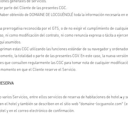
iones generales de servicios.
por parte del Cliente de las presentes CGC.
a haber obtenido de DOMAINE DE LOCGUÉNOLÉ toda la información necesaria en el S
 prerrogativa reconocida por el GTS, o de no exigir el cumplimiento de cualquier
o, ni como modificación del contrato, ni como renuncia expresa o tácita a ejercer d
quí asumidos.
impriman estas CGC utilizando las funciones estándar de su navegador y orden
mento, la totalidad o parte de las presentes CGV. En este caso, la nueva versión 
ntes que consulten regularmente las CGC para tomar nota de cualquier modificación
l momento en que el Cliente reserve el Servicio.
 RESERVA
rios Servicios, entre ellos servicios de reserva de habitaciones de hotel.
s
y s
en el hotel y también se describen en el sitio web "domaine-locguenole.com" (el 
otel y en el correo electrónico de confirmación.