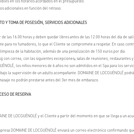
nibles en los horarios acordados en el presupuesto.
os adicionales en función del retraso.
TO Y TOMA DE POSESIÓN, SERVICIOS ADICIONALES
r de las 16.00 horas y deben quedar libres antes de las 12.00 horas del día de sali
lmente para no fumadores, lo que el Cliente se compromete a respetar. En caso c
limpieza de la habitación, además de una penalización de 150 euros por día.
g con correa, con las siguientes excepciones
,
salas de reuniones, restaurantes y
NOLÉ, los niños menores de 6 años no son admitidos en el Spa para los servicio
 y bajo la supervisión de un adulto acompañante. DOMAINE DE LOCGUÉNOLÉ podrá de
masaje no podrán prestarse antes del 3er mes de embarazo.
OCESO DE RESERVA
AINE DE LOCGUÉNOLÉ y el Cliente a partir del momento en que se llega a un acue
empresa DOMAINE DE LOCGUÉNOLÉ enviará un correo electrónico confirmando que l