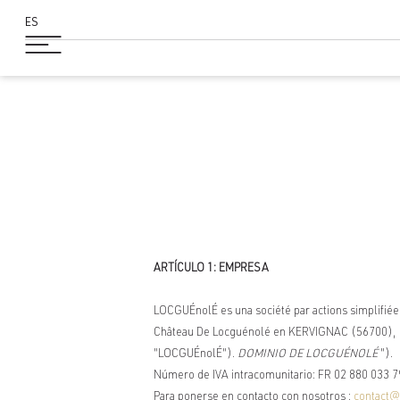
ES
NÚ
ARTÍCULO 1: EMPRESA
LOCGUÉnolÉ es una société par actions simplifiée 
Château De Locguénolé en KERVIGNAC (56700), ins
"LOCGUÉnolÉ").
DOMINIO DE
LOCGUÉNOLÉ
").
Número de IVA intracomunitario: FR 02 880 033 
Para ponerse en contacto con nosotros :
contact@