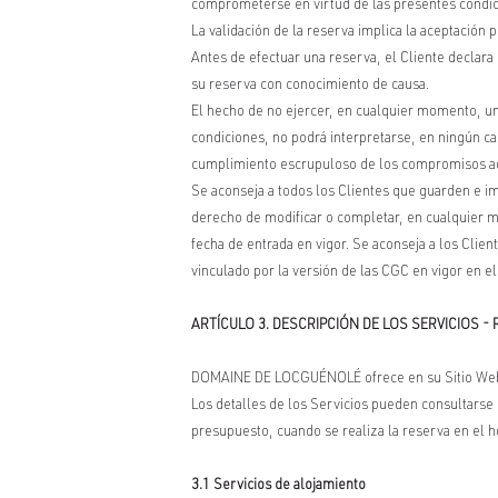
comprometerse en virtud de las presentes condic
La validación de la reserva implica la aceptación 
Antes de efectuar una reserva, el Cliente declar
su reserva con conocimiento de causa.
El hecho de no ejercer, en cualquier momento, una
condiciones, no podrá interpretarse, en ningún cas
cumplimiento escrupuloso de los compromisos a
Se aconseja a todos los Clientes que guarden e 
derecho de modificar o completar, en cualquier mo
fecha de entrada en vigor. Se aconseja a los Clie
vinculado por la versión de las CGC en vigor en e
ARTÍCULO 3. DESCRIPCIÓN DE LOS SERVICIOS -
DOMAINE DE LOCGUÉNOLÉ ofrece en su Sitio Web va
Los detalles de los Servicios pueden consultarse 
presupuesto, cuando se realiza la reserva en el h
3.1 Servicios de alojamiento