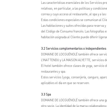
Las características esenciales de los Servicios pr
relativas, en particular, a las políticas y condici
correa y cuyo acceso al restaurante, al spa y a la
Estas condiciones especiales se comunican al Clie
Las habitaciones y suites ofrecidas para reserva y
del Código de Consumo francés. Las fotografías ex
habitación asignada al Cliente puede diferir ligera
3.2 Servicios complementarios o independientes 
DOMAINE DE LOCGUÉNOLÉ también ofrece servicios
L'INATTENDU y LA MAISON ALYETTE, servicios de c
El hotel también ofrece clases de yoga, servicio d
restaurantes y spa.
Estos servicios (yoga, conserjería, canguro, apar
aplicables el día en que se reserven.
3.3 Spa
DOMAINE DE LOCGUÉNOLÉ también ofrece una gama
otro socio. La identidad de la marca colaboradora