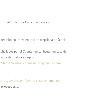
 111-1 del Código de Consumo francés.
ún reembolso, salvo en casos excepcionales (crisis
icitados por el Cliente, en particular en caso de
caducidad del vale regalo.
o
https://cadeaux.domaine-locguenole.com/
e-locguenole.com/seminaires-evenements-
l presupuesto.