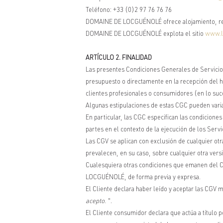
Teléfono: +33 (0)2 97 76 76 76
DOMAINE DE LOCGUÉNOLÉ ofrece alojamiento, rest
DOMAINE DE LOCGUÉNOLÉ explota el sitio
www.l
ARTÍCULO 2. FINALIDAD
Las presentes Condiciones Generales de Servicio
presupuesto o directamente en la recepción del 
clientes profesionales o consumidores (en lo suce
Algunas estipulaciones de estas CGC pueden variar
En particular, las CGC especifican las condiciones
partes en el contexto de la ejecución de los Servi
Las CGV se aplican con exclusión de cualquier otr
prevalecen, en su caso, sobre cualquier otra vers
Cualesquiera otras condiciones que emanen del Cl
LOCGUÉNOLÉ, de forma previa y expresa.
El Cliente declara haber leído y aceptar las CGV ma
acepto.
".
El Cliente consumidor declara que actúa a título pe