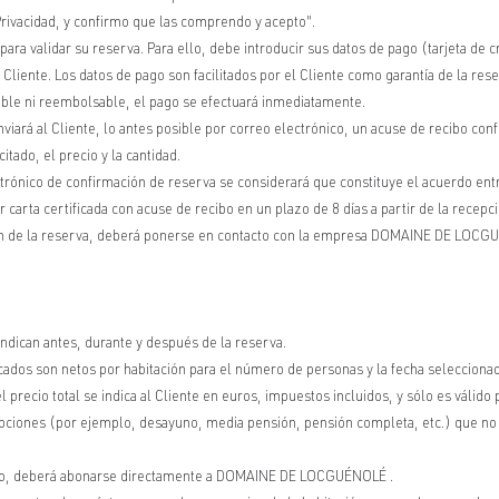
 Privacidad, y confirmo que las comprendo y acepto".
 para validar su reserva. Para ello, debe introducir sus datos de pago (tarjeta de c
l Cliente. Los datos de pago son facilitados por el Cliente como garantía de la re
elable ni reembolsable, el pago se efectuará inmediatamente.
á al Cliente, lo antes posible por correo electrónico, un acuse de recibo con
itado, el precio y la cantidad.
ctrónico de confirmación de reserva se considerará que constituye el acuerdo en
arta certificada con acuse de recibo en un plazo de 8 días a partir de la recepc
ción de la reserva, deberá ponerse en contacto con la empresa DOMAINE DE LOC
 indican antes, durante y después de la reserva.
dicados son netos por habitación para el número de personas y la fecha selecciona
precio total se indica al Cliente en euros, impuestos incluidos, y sólo es válido p
as opciones (por ejemplo, desayuno, media pensión, pensión completa, etc.) que n
rvicio, deberá abonarse directamente a DOMAINE DE LOCGUÉNOLÉ .