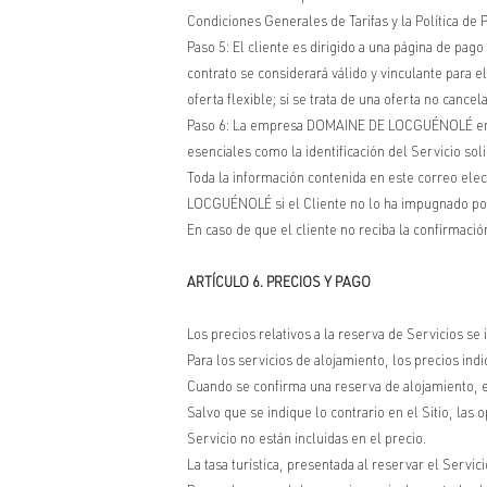
Condiciones Generales de Tarifas y la Política de
Paso 5: El cliente es dirigido a una página de pago
contrato se considerará válido y vinculante para e
oferta flexible; si se trata de una oferta no canc
Paso 6: La empresa DOMAINE DE LOCGUÉNOLÉ enviar
esenciales como la identificación del Servicio solic
Toda la información contenida en este correo ele
LOCGUÉNOLÉ si el Cliente no lo ha impugnado por c
En caso de que el cliente no reciba la confirma
ARTÍCULO 6. PRECIOS Y PAGO
Los precios relativos a la reserva de Servicios se
Para los servicios de alojamiento, los precios in
Cuando se confirma una reserva de alojamiento, el 
Salvo que se indique lo contrario en el Sitio, l
Servicio no están incluidas en el precio.
La tasa turística, presentada al reservar el Se