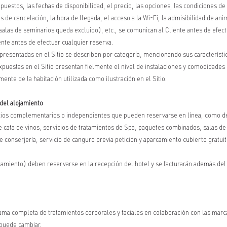
opuestos, las fechas de disponibilidad, el precio, las opciones, las condiciones d
ones de cancelación, la hora de llegada, el acceso a la Wi-Fi, la admisibilidad de
s salas de seminarios queda excluido), etc., se comunican al Cliente antes de efec
nte antes de efectuar cualquier reserva.
 presentadas en el Sitio se describen por categoría, mencionando sus característic
puestas en el Sitio presentan fielmente el nivel de instalaciones y comodidades d
mente de la habitación utilizada como ilustración en el Sitio.
del alojamiento
 complementarios o independientes que pueden reservarse en línea, como des
ata de vinos, servicios de tratamientos de Spa, paquetes combinados, salas de 
e conserjería, servicio de canguro previa petición y aparcamiento cubierto gratuit
camiento) deben reservarse en la recepción del hotel y se facturarán además del 
 completa de tratamientos corporales y faciales en colaboración con las mar
 puede cambiar.