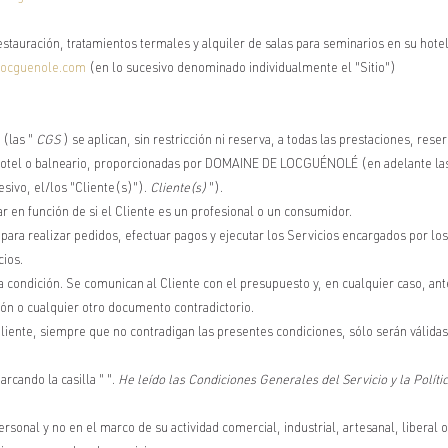
auración, tratamientos termales y alquiler de salas para seminarios en su ho
ocguenole.com
(en lo sucesivo denominado individualmente el "Sitio")
 (las "
CGS
) se aplican, sin restricción ni reserva, a todas las prestaciones, rese
hotel o balneario, proporcionadas por DOMAINE DE LOCGUÉNOLÉ (en adelante las 
sivo, el/los "Cliente(s)").
Cliente(s)
").
 en función de si el Cliente es un profesional o un consumidor.
 para realizar pedidos, efectuar pagos y ejecutar los Servicios encargados por los
cios.
a condición. Se comunican al Cliente con el presupuesto y, en cualquier caso, ant
ión o cualquier otro documento contradictorio.
iente, siempre que no contradigan las presentes condiciones, sólo serán válida
rcando la casilla " ".
He leído las Condiciones Generales del Servicio y la Políti
rsonal y no en el marco de su actividad comercial, industrial, artesanal, liberal o