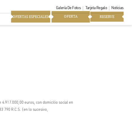
Galería De Fotos
Tarjeta Regalo
Noticias
OFERTA
OFERTAS ESPECIALES
RESERVE
e 4.917.000,00 euros, con domicilio social en
3 790 R.C.S. (en lo sucesivo,