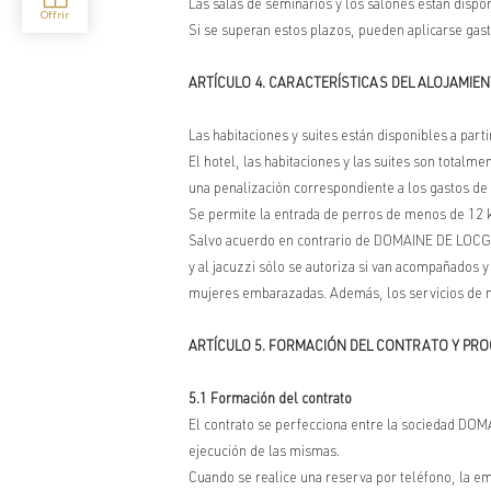
Las salas de seminarios y los salones están dispo
Si se superan estos plazos, pueden aplicarse gast
ARTÍCULO 4. CARACTERÍSTICAS DEL ALOJAMIEN
Las habitaciones y suites están disponibles a parti
El hotel, las habitaciones y las suites son tota
una penalización correspondiente a los gastos de 
Se permite la entrada de perros de menos de 12 k
Salvo acuerdo en contrario de DOMAINE DE LOCGUÉ
y al jacuzzi sólo se autoriza si van acompañados
mujeres embarazadas. Además, los servicios de 
ARTÍCULO 5. FORMACIÓN DEL CONTRATO Y PR
5.1 Formación del contrato
El contrato se perfecciona entre la sociedad DOM
ejecución de las mismas.
Cuando se realice una reserva por teléfono, la 