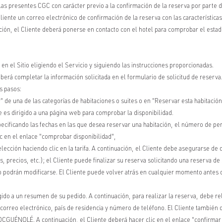
 las presentes CGC con carácter previo a la confirmación de la reserva por parte d
e un correo electrónico de confirmación de la reserva con las características
ción, el Cliente deberá ponerse en contacto con el hotel para comprobar el estad
en el Sitio eligiendo el Servicio y siguiendo las instrucciones proporcionadas.
berá completar la información solicitada en el formulario de solicitud de reserva
s pasos:
" de una de las categorías de habitaciones o suites o en "Reservar esta habitación"
te es dirigido a una página web para comprobar la disponibilidad.
pecificando las fechas en las que desea reservar una habitación, el número de pe
ic en el enlace "comprobar disponibilidad",
u elección haciendo clic en la tarifa. A continuación, el Cliente debe asegurarse d
, precios, etc.); el Cliente puede finalizar su reserva solicitando una reserva de 
no podrán modificarse. El Cliente puede volver atrás en cualquier momento antes d
rigido a un resumen de su pedido. A continuación, para realizar la reserva, debe r
 correo electrónico, país de residencia y número de teléfono. El Cliente también 
GUÉNOLÉ. A continuación, el Cliente deberá hacer clic en el enlace "confirmar mi