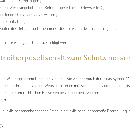
alten und zu verfolgen ;
 und Werbeangeboten der Betreibergesellschaft (Newsletter) ;
geltenden Gesetzen zu verwalten ;
 Streitfällen ;
oten des Betreiberunternehmens, die Ihre Aufmerksamkeit erregt haben, ode
t.
ann Ihre Anfrage nicht berücksichtigt werden.
etreibergesellschaft zum Schutz per
Ihr Wissen gesammelt oder gesammelt. Sie werden vorab durch das Symbol "*" 
men der Erhebung auf der Website mitteilen müssen, fakultativ oder obligatorisc
 den in diesen rechtlichen Hinweisen beschriebenen Zwecken.
NZ :
et nur die personenbezogenen Daten, die für die ordnungsgemäße Bearbeitung Ih
N :