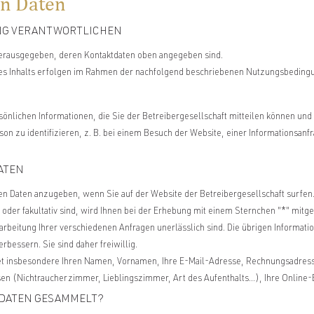
en Daten
UNG VERANTWORTLICHEN
 herausgegeben, deren Kontaktdaten oben angegeben sind.
hres Inhalts erfolgen im Rahmen der nachfolgend beschriebenen Nutzungsbeding
sönlichen Informationen, die Sie der Betreibergesellschaft mitteilen können und
erson zu identifizieren, z. B. bei einem Besuch der Website, einer Informations
ATEN
en Daten anzugeben, wenn Sie auf der Website der Betreibergesellschaft surfen
 oder fakultativ sind, wird Ihnen bei der Erhebung mit einem Sternchen "*" mitg
Bearbeitung Ihrer verschiedenen Anfragen unerlässlich sind. Die übrigen Informa
bessern. Sie sind daher freiwillig.
tet insbesondere Ihren Namen, Vornamen, Ihre E-Mail-Adresse, Rechnungsadres
ssen (Nichtraucherzimmer, Lieblingszimmer, Art des Aufenthalts...), Ihre Onlin
 DATEN GESAMMELT?