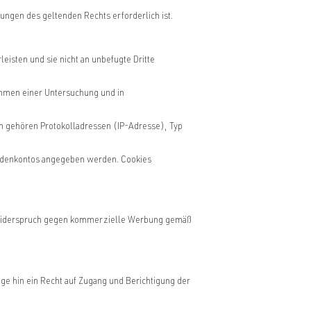
ngen des geltenden Rechts erforderlich ist.
eisten und sie nicht an unbefugte Dritte
ahmen einer Untersuchung und in
en gehören Protokolladressen (IP-Adresse), Typ
.
undenkontos angegeben werden. Cookies
uf Widerspruch gegen kommerzielle Werbung gemäß
age hin ein Recht auf Zugang und Berichtigung der