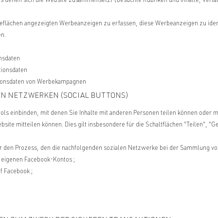
us denen sich die Website zusammensetzt (besuchte Rubriken und Inhalte, Verlä
beflächen angezeigten Werbeanzeigen zu erfassen, diese Werbeanzeigen zu ident
en.
onsdaten
tionsdaten
tionsdaten von Werbekampagnen
EN NETZWERKEN (SOCIAL BUTTONS)
ools einbinden, mit denen Sie Inhalte mit anderen Personen teilen können oder 
site mitteilen können. Dies gilt insbesondere für die Schaltflächen "Teilen", "G
über den Prozess, den die nachfolgenden sozialen Netzwerke bei der Sammlung v
 eigenen Facebook-Kontos ;
f Facebook ;