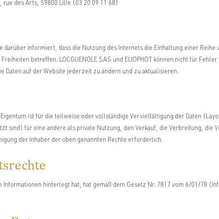
, rue des Arts, 59800 Lille (03 20 09 11 68)
 darüber informiert, dass die Nutzung des Internets die Einhaltung einer Reihe
d Freiheiten betreffen. LOCGUENOLE SAS und ELIOPHOT können nicht für Fehler
e Daten auf der Website jederzeit zu ändern und zu aktualisieren.
gentum ist für die teilweise oder vollständige Vervielfältigung der Daten (Lay
tzt sind) für eine andere als private Nutzung, den Verkauf, die Verbreitung, die 
igung der Inhaber der oben genannten Rechte erforderlich.
tsrechte
he Informationen hinterlegt hat, hat gemäß dem Gesetz Nr. 7817 vom 6/01/78 (In