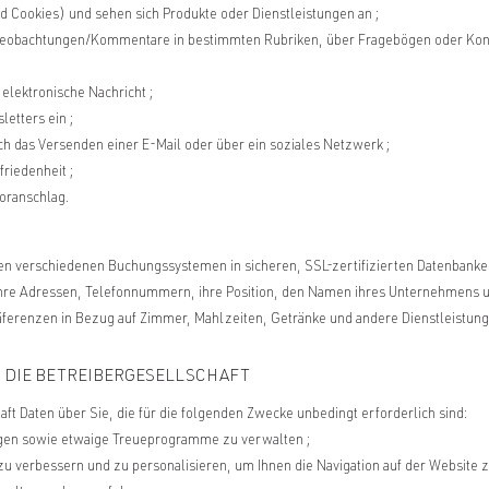
d Cookies) und sehen sich Produkte oder Dienstleistungen an ;
e Beobachtungen/Kommentare in bestimmten Rubriken, über Fragebögen oder Konta
elektronische Nachricht ;
letters ein ;
rch das Versenden einer E-Mail oder über ein soziales Netzwerk ;
riedenheit ;
voranschlag.
n verschiedenen Buchungssystemen in sicheren, SSL-zertifizierten Datenbanke
hre Adressen, Telefonnummern, ihre Position, den Namen ihres Unternehmens un
räferenzen in Bezug auf Zimmer, Mahlzeiten, Getränke und andere Dienstleistung
DIE BETREIBERGESELLSCHAFT
ft Daten über Sie, die für die folgenden Zwecke unbedingt erforderlich sind:
gen sowie etwaige Treueprogramme zu verwalten ;
zu verbessern und zu personalisieren, um Ihnen die Navigation auf der Website zu