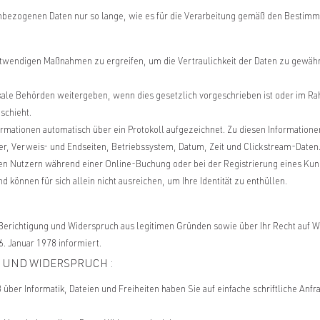
enbezogenen Daten nur so lange, wie es für die Verarbeitung gemäß den Bestimmu
 notwendigen Maßnahmen zu ergreifen, um die Vertraulichkeit der Daten zu gewährl
ale Behörden weitergeben, wenn dies gesetzlich vorgeschrieben ist oder im R
schieht.
mationen automatisch über ein Protokoll aufgezeichnet. Zu diesen Information
r, Verweis- und Endseiten, Betriebssystem, Datum, Zeit und Clickstream-Daten
 den Nutzern während einer Online-Buchung oder bei der Registrierung eines K
nd können für sich allein nicht ausreichen, um Ihre Identität zu enthüllen.
, Berichtigung und Widerspruch aus legitimen Gründen sowie über Ihr Recht a
 Januar 1978 informiert.
 UND WIDERSPRUCH :
er Informatik, Dateien und Freiheiten haben Sie auf einfache schriftliche Anfr