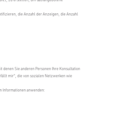
ufe), zu erstellen, um das angebotene
ifizieren, die Anzahl der Anzeigen, die Anzahl
mit denen Sie anderen Personen Ihre Konsultation
efällt mir", die von sozialen Netzwerken wie
on Informationen anwenden: