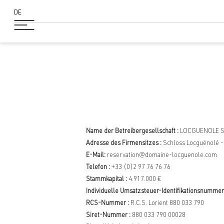
DE
NU
Name der Betreibergesellschaft :
LOCGUENOLE 
Adresse des Firmensitzes :
Schloss Locguénolé 
E-Mail:
reservation@domaine-locguenole.com
Telefon :
+33 (0)2 97 76 76 76
Stammkapital :
4.917.000 €
Individuelle Umsatzsteuer-Identifikationsnummer
RCS-Nummer :
R.C.S. Lorient 880 033 790
Siret-Nummer :
880 033 790 00028