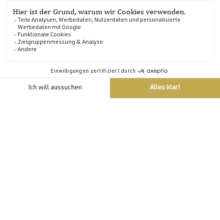
DE
Spaziergänge
Begehen Sie die Wanderwege
In dem 20 Hektar großen, bewaldeten Park der
Domaine de Locguénolé können Sie zahlreiche
Spaziergänge und Wanderungen unternehmen. Es ist
auch möglich, sich darüber hinaus zu wagen, denn es
sind weitere 100 Hektar an die Domäne angebaut, die
am Blavet, einem nahegelegenen Meeresarm,
entlanglaufen.