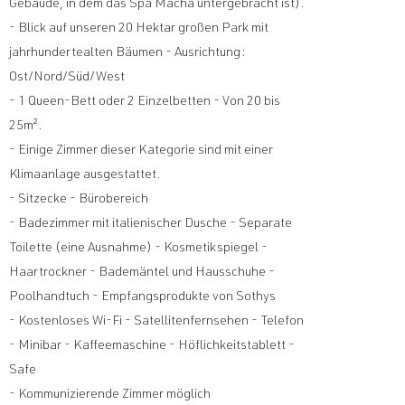
Gebäude, in dem das Spa Macha untergebracht ist).
- Blick auf unseren 20 Hektar großen Park mit
jahrhundertealten Bäumen - Ausrichtung:
Ost/Nord/Süd/West
- 1 Queen-Bett oder 2 Einzelbetten - Von 20 bis
25m².
- Einige Zimmer dieser Kategorie sind mit einer
Klimaanlage ausgestattet.
- Sitzecke - Bürobereich
- Badezimmer mit italienischer Dusche - Separate
Toilette (eine Ausnahme) - Kosmetikspiegel -
Haartrockner - Bademäntel und Hausschuhe -
Poolhandtuch - Empfangsprodukte von Sothys
- Kostenloses Wi-Fi - Satellitenfernsehen - Telefon
- Minibar - Kaffeemaschine - Höflichkeitstablett -
Safe
- Kommunizierende Zimmer möglich