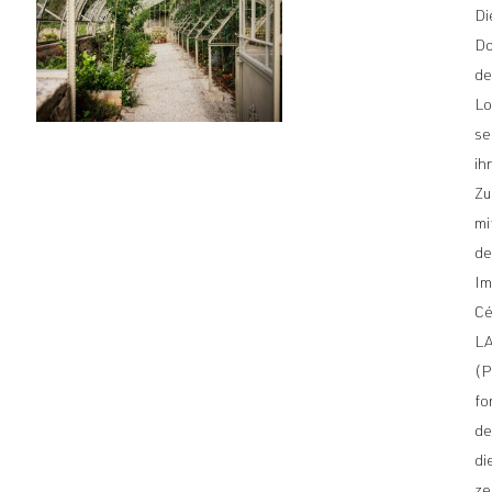
Di
Do
de
Lo
se
ih
Zu
mi
d
Im
Cé
L
(P
fo
de
di