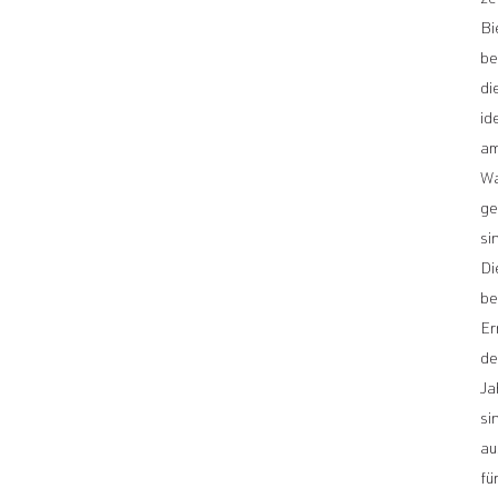
ze
Bi
be
di
id
a
Wa
ge
si
Di
be
Er
de
Ja
si
au
fü