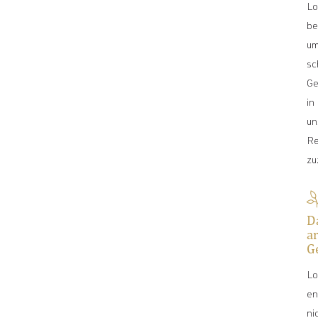
Lo
be
u
sc
Ge
in
un
Re
zu
D
a
G
Lo
en
ni