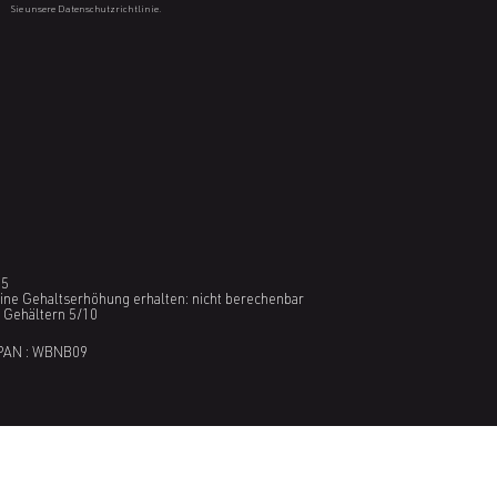
Sie unsere Datenschutzrichtlinie.
35
eine Gehaltserhöhung erhalten: nicht berechenbar
n Gehältern 5/10
PAN : WBNB09