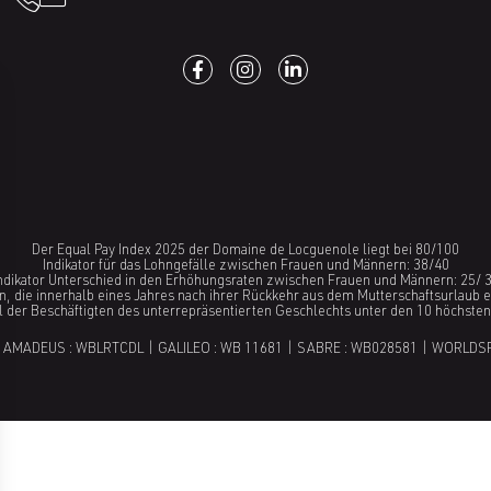
Der Equal Pay Index 2025 der Domaine de Locguenole liegt bei 80/100
Indikator für das Lohngefälle zwischen Frauen und Männern: 38/40
ndikator Unterschied in den Erhöhungsraten zwischen Frauen und Männern: 25/ 
en, die innerhalb eines Jahres nach ihrer Rückkehr aus dem Mutterschaftsurlaub 
l der Beschäftigten des unterrepräsentierten Geschlechts unter den 10 höchste
 AMADEUS : WBLRTCDL | GALILEO : WB 11681 | SABRE : WB028581 | WORLDS