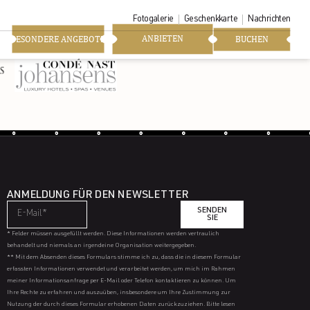
Fotogalerie
Geschenkkarte
Nachrichten
ANBIETEN
BESONDERE ANGEBOTE
BUCHEN
ANMELDUNG FÜR DEN NEWSLETTER
SENDEN
SIE
* Felder müssen ausgefüllt werden. Diese Informationen werden vertraulich
behandelt und niemals an irgendeine Organisation weitergegeben.
** Mit dem Absenden dieses Formulars stimme ich zu, dass die in diesem Formular
erfassten Informationen verwendet und verarbeitet werden, um mich im Rahmen
meiner Informationsanfrage per E-Mail oder Telefon kontaktieren zu können. Um
Ihre Rechte zu erfahren und auszuüben, insbesondere um Ihre Zustimmung zur
Nutzung der durch dieses Formular erhobenen Daten zurückzuziehen. Bitte lesen