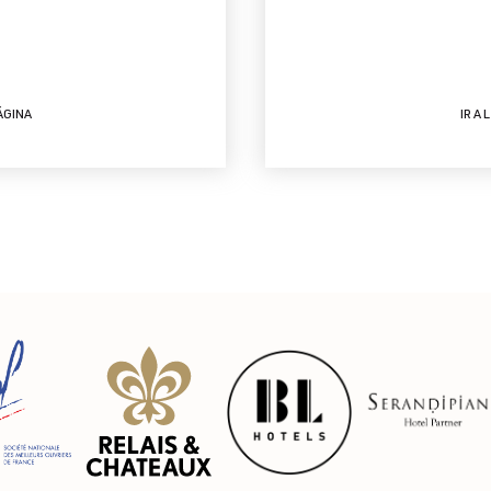
PÁGINA
IR A 