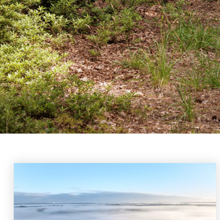
Si dese
pista de
de fitne
Con 14 a
forma.