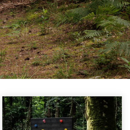
eado una
circuito
icios.
 en