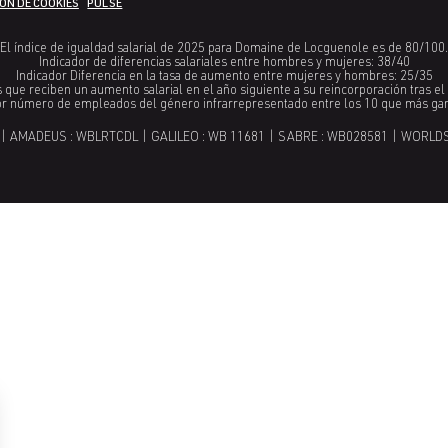
ÓN DE COOKIES
PULSE
El índice de igualdad salarial de 2025 para Domaine de Locguenole es de 80/100.
Indicador de diferencias salariales entre hombres y mujeres: 38/40
Indicador Diferencia en la tasa de aumento entre mujeres y hombres: 25/35
que reciben un aumento salarial en el año siguiente a su reincorporación tras e
or número de empleados del género infrarrepresentado entre los 10 que más ga
| AMADEUS : WBLRTCDL | GALILEO : WB 11681 | SABRE : WB028581 | WORLD