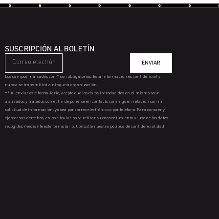
SUSCRIPCIÓN AL BOLETÍN
ENVIAR
Los campos marcados con * son obligatorios. Esta información es confidencial y
nunca se transmitirá a ninguna organización.
** Al enviar este formulario, acepto que los datos introducidos en el mismo sean
utilizados y tratados con el fin de ponerse en contacto conmigo en relación con mi
solicitud de información, ya sea por correo electrónico o por teléfono. Para conocer y
ejercer sus derechos, en particular para retirar su consentimiento al uso de los datos
recogidos mediante este formulario. Consulte nuestra política de confidencialidad.