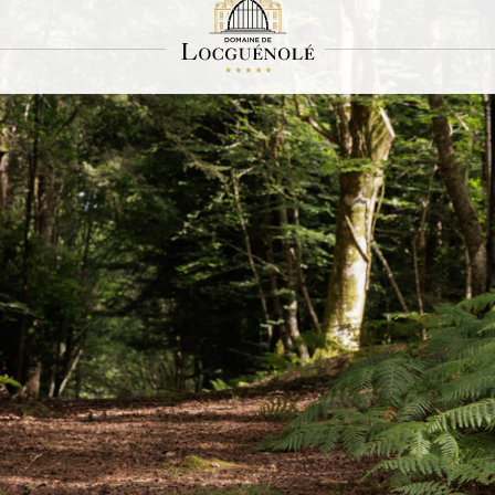
Las actividades
Dentro de nuestro ámbito
l corazón del
Domaine de Locguénolé
. Inmerso en su rico patrimonio, es fácil 
or o navegante. Aproveche el terreno arbolado para disfrutar de algunos de los
senderismo señalizados que le ayudarán a descubrir la finca bajo una luz diferente
 en cada momento del día.