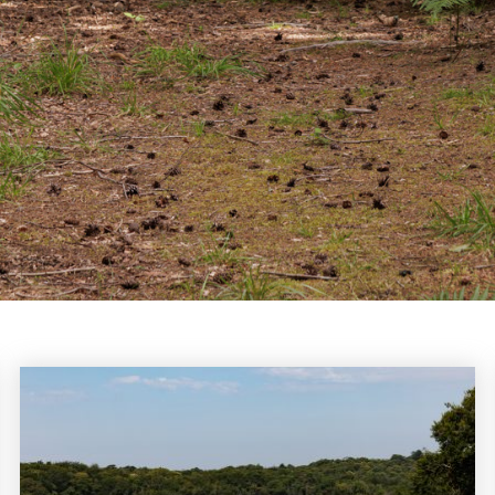
Rutas deportivas
Para mantenerse en plena forma
a mantenerse en forma durante su estancia en nuestra magnífica finca, hemos cr
 fitness especialmente para usted. Situado en el corazón de nuestro parque, este 
ss alterna diferentes equipos en un bucle para ofrecerle una amplia gama de ejerc
paratos diferentes en un circuito de 600 metros, es el medio ideal para ponerse