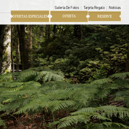
Galería De Fotos
Tarjeta Regalo
Noticias
OFERTA
OFERTAS ESPECIALES
RESERVE
imaginarse a uno mismo
 paseos más bellos de
. El cercano río Blavet