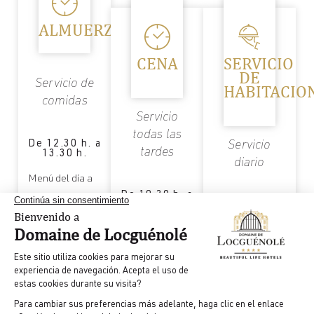
ALMUERZO
CENA
SERVICIO
DE
Servicio de
HABITACIO
comidas
Servicio
todas las
De 12.30 h. a
Servicio
tardes
13.30 h.
diario
Menú del día a
De 19.30 h. a
39 € disponible
21.30 h.
7 días a la
semana - 24
de lunes a
horas al día
Menú de 55 a 85
viernes.
euros.
Menú a partir de
Menú de 55 a 85
No se aceptan
35
euros.
animales de
No se aceptan
compañía.
animales de