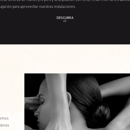
s de belleza de manos y/o pies y la depilación con cera). Esta reserva les dará a
lajación para aprovechar nuestras instalaciones.
DESCUBRA
nemos
adoras