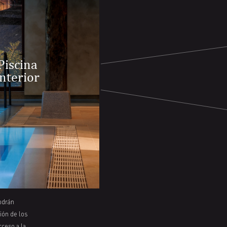
Piscina
interior
podrán
ión de los