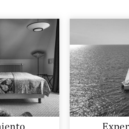
iento
Exper