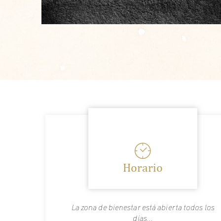
Horario
La zona de bienestar está abierta todos los
días...