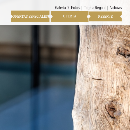
Galería De Fotos
Tarjeta Regalo
Noticias
 Macha
OFERTA
OFERTAS ESPECIALES
RESERVE
ban los establos.
s nobles como la madera no
tra zona de bienestar
 piscina cubierta
ro espacio de tratamientos
r le ofrecerá tratamientos
nuestra boutique
iento por un valor mínimo