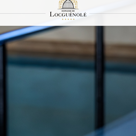
capada de bienestar en Spa
En nuestro hotel balneario en el corazón de Bretaña
ra en
la sección "Club
de la finca de Locguénolé, donde antiguamente se encontra
una profunda sensación de calma. Los colores suaves y relajantes, los materiale
anas llenas de luz contribuyen a crear una auténtica sensación de bienestar. Nues
entos que le aportarán serenidad y relajación durante su experiencia Macha: una
e largo y 5 metros de ancho, una sala de vapor, una sauna y una tisanería. Nuest
as cuales 1 cabina dúo y 1 suite spa dúo, donde su equipo de expertos en bienesta
cas colaboradoras preferidas (Sothys®, Kos Paris®, Nougatine Paris®, OPI®).
ia de bienestar en casa, puede encontrar todas nuestras gamas de productos en 
l Espace Détente, los clientes externos (no residentes) deben reservar un tratam
ceder a las instalaciones.
RESERVE