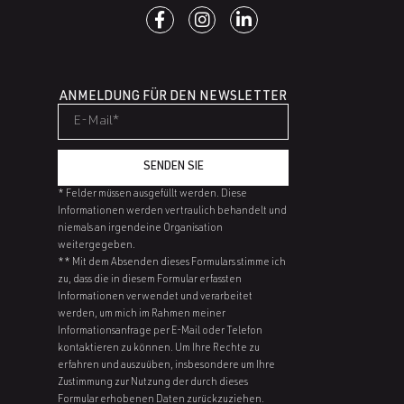
ANMELDUNG FÜR DEN NEWSLETTER
SENDEN SIE
* Felder müssen ausgefüllt werden. Diese
Informationen werden vertraulich behandelt und
niemals an irgendeine Organisation
weitergegeben.
** Mit dem Absenden dieses Formulars stimme ich
zu, dass die in diesem Formular erfassten
Informationen verwendet und verarbeitet
werden, um mich im Rahmen meiner
Informationsanfrage per E-Mail oder Telefon
kontaktieren zu können. Um Ihre Rechte zu
erfahren und auszuüben, insbesondere um Ihre
Zustimmung zur Nutzung der durch dieses
Formular erhobenen Daten zurückzuziehen.