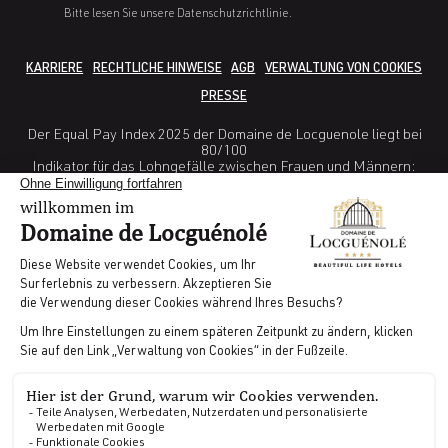
Bitte lesen Sie unsere Datenschutzrichtlinie.
KARRIERE
RECHTLICHE HINWEISE
AGB
VERWALTUNG VON COOKIES
PRESSE
Der Equal Pay Index 2025 der Domaine de Locguenole liegt bei
80/100
Indikator für das Lohngefälle zwischen Frauen und Männern:
38/40
Indikator Unterschied in den Erhöhungsraten zwischen Frauen
und Männern: 25/ 35
Indikator Prozentsatz der weiblichen Angestellten, die innerhalb
eines Jahres nach ihrer Rückkehr aus dem Mutterschaftsurlaub
eine Gehaltserhöhung erhalten: nicht berechenbar
Indikator Anzahl der Beschäftigten des unterrepräsentierten
Geschlechts unter den 10 höchsten Gehältern 5/10
GDS CODES | AMADEUS : WBLRTCDL | GALILEO : WB 11681 |
SABRE : WB028581 | WORLDSPAN : WBNB09
Realisiert von