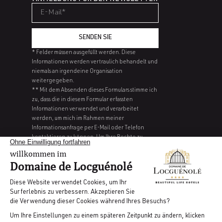
SENDEN SIE
* Felder müssen ausgefüllt werden. Diese
Informationen werden vertraulich behandelt und
niemals an irgendeine Organisation
weitergegeben.
** Mit dem Absenden dieses Formulars stimme ich
zu, dass die in diesem Formular erfassten
Informationen verwendet und verarbeitet
werden, um mich im Rahmen meiner
Informationsanfrage per E-Mail oder Telefon
kontaktieren zu können. Um Ihre Rechte zu
erfahren und auszuüben, insbesondere um Ihre
Zustimmung zur Nutzung der durch dieses
Formular erhobenen Daten zurückzuziehen.
Bitte lesen Sie unsere Datenschutzrichtlinie.
KARRIERE
RECHTLICHE HINWEISE
AGB
VERWALTUNG VON COOKIES
PRESSE