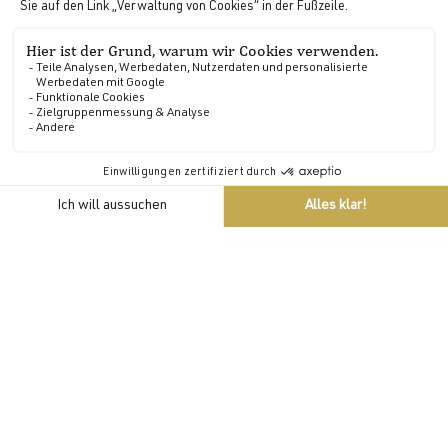
Der Equal Pay Index 2025 der Domaine de Locguenole liegt bei
80/100
Indikator für das Lohngefälle zwischen Frauen und Männern:
38/40
Indikator Unterschied in den Erhöhungsraten zwischen Frauen
und Männern: 25/ 35
Indikator Prozentsatz der weiblichen Angestellten, die innerhalb
eines Jahres nach ihrer Rückkehr aus dem Mutterschaftsurlaub
eine Gehaltserhöhung erhalten: nicht berechenbar
Indikator Anzahl der Beschäftigten des unterrepräsentierten
DE
Geschlechts unter den 10 höchsten Gehältern 5/10
GDS CODES | AMADEUS : WBLRTCDL | GALILEO : WB 11681 |
SABRE : WB028581 | WORLDSPAN : WBNB09
Realisiert von