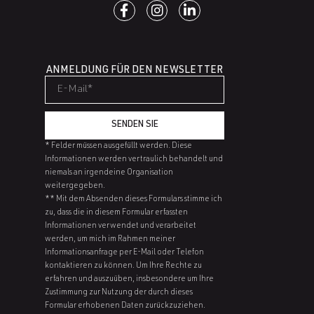
ANMELDUNG FÜR DEN NEWSLETTER
SENDEN SIE
* Felder müssen ausgefüllt werden. Diese
Informationen werden vertraulich behandelt und
niemals an irgendeine Organisation
weitergegeben.
** Mit dem Absenden dieses Formulars stimme ich
zu, dass die in diesem Formular erfassten
Informationen verwendet und verarbeitet
werden, um mich im Rahmen meiner
Informationsanfrage per E-Mail oder Telefon
kontaktieren zu können. Um Ihre Rechte zu
erfahren und auszuüben, insbesondere um Ihre
Zustimmung zur Nutzung der durch dieses
Formular erhobenen Daten zurückzuziehen.