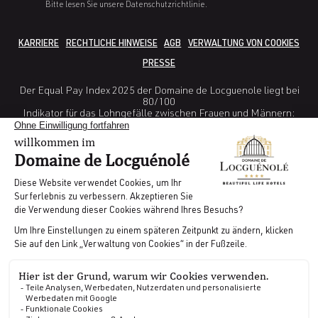
Bitte lesen Sie unsere Datenschutzrichtlinie.
KARRIERE
RECHTLICHE HINWEISE
AGB
VERWALTUNG VON COOKIES
PRESSE
Der Equal Pay Index 2025 der Domaine de Locguenole liegt bei
80/100
Indikator für das Lohngefälle zwischen Frauen und Männern:
38/40
Indikator Unterschied in den Erhöhungsraten zwischen Frauen
und Männern: 25/ 35
Indikator Prozentsatz der weiblichen Angestellten, die innerhalb
eines Jahres nach ihrer Rückkehr aus dem Mutterschaftsurlaub
eine Gehaltserhöhung erhalten: nicht berechenbar
Indikator Anzahl der Beschäftigten des unterrepräsentierten
Geschlechts unter den 10 höchsten Gehältern 5/10
GDS CODES | AMADEUS : WBLRTCDL | GALILEO : WB 11681 |
SABRE : WB028581 | WORLDSPAN : WBNB09
Realisiert von