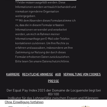
* Felder müssen ausgefüllt werden. Diese
Informationen werden vertraulich behandelt und
niemals an irgendeine Organisation
weitergegeben.
** Mit dem Absenden dieses Formulars stimme ich
zu, dass die in diesem Formular erfassten
Informationen verwendet und verarbeitet
werden, um mich im Rahmen meiner
Informationsanfrage per E-Mail oder Telefon
kontaktieren zu können. Um Ihre Rechte zu
erfahren und auszuüben, insbesondere um Ihre
Zustimmung zur Nutzung der durch dieses
Formular erhobenen Daten zurückzuziehen.
Bitte lesen Sie unsere Datenschutzrichtlinie.
KARRIERE
RECHTLICHE HINWEISE
AGB
VERWALTUNG VON COOKIES
PRESSE
Der Equal Pay Index 2025 der Domaine de Locguenole liegt bei
80/100
Indikator für das Lohngefälle zwischen Frauen und Männern:
38/40
Indikator Unterschied in den Erhöhungsraten zwischen Frauen