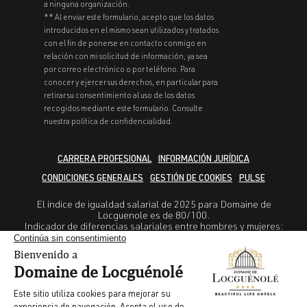
a ninguna organización.
** Al enviar este formulario, acepto que los datos
introducidos en el mismo sean utilizados y tratados
con el fin de ponerse en contacto conmigo en
relación con mi solicitud de información, ya sea
por correo electrónico o por teléfono. Para
conocer y ejercer sus derechos, en particular para
retirar su consentimiento al uso de los datos
recogidos mediante este formulario. Consulte
nuestra política de confidencialidad.
CARRERA PROFESIONAL
INFORMACIÓN JURÍDICA
CONDICIONES GENERALES
GESTIÓN DE COOKIES
PULSE
El índice de igualdad salarial de 2025 para Domaine de
Locguenole es de 80/100.
Indicador de diferencias salariales entre hombres y mujeres:
38/40
Indicador Diferencia en la tasa de aumento entre mujeres y
hombres: 25/35
Indicador de porcentaje de empleadas que reciben un aumento
salarial en el año siguiente a su reincorporación tras el permiso de
maternidad: no calculable
Indicador número de empleados del género infrarrepresentado