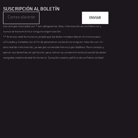
SUSCRIPCIÓN AL BOLETÍN
ENVIAR
Los campos marcados con * son obligatorios. Esta información es confidencial y
nunca se transmitirá a ninguna organización.
** Al enviar este formulario, acepto que los datos introducidos en el mismo sean
utilizados y tratados con el fin de ponerse en contacto conmigo en relación con mi
solicitud de información, ya sea por correo electrónico o por teléfono. Para conocer y
ejercer sus derechos, en particular para retirar su consentimiento al uso de los datos
recogidos mediante este formulario. Consulte nuestra política de confidencialidad.