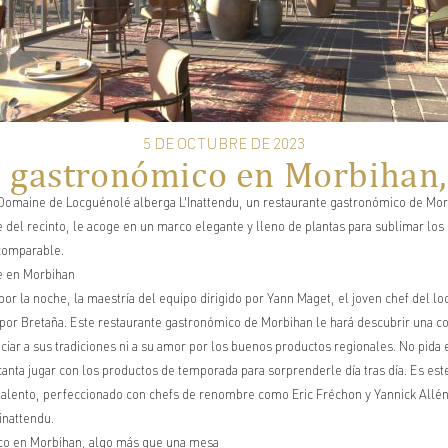
5 DE OCTUBRE DE 2023
 gastronómico en Morbihan,
e Domaine de Locguénolé alberga L'Inattendu, un restaurante gastronómico de Mo
 del recinto, le acoge en un marco elegante y lleno de plantas para sublimar los
comparable.
e en Morbihan
or la noche, la maestría del equipo dirigido por Yann Maget, el joven chef del loca
o por Bretaña. Este restaurante gastronómico de Morbihan le hará descubrir una 
nciar a sus tradiciones ni a su amor por los buenos productos regionales. No pid
ncanta jugar con los productos de temporada para sorprenderle día tras día. Es es
 talento, perfeccionado con chefs de renombre como Eric Fréchon y Yannick Allén
'inattendu.
co en Morbihan, algo más que una mesa