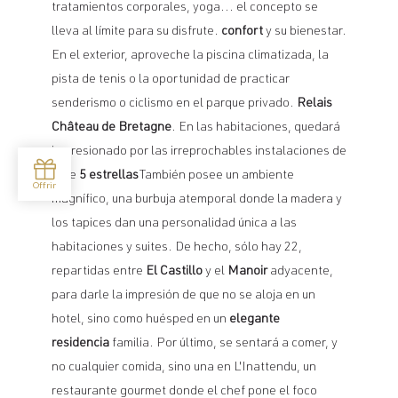
tratamientos corporales, yoga... el concepto se
lleva al límite para su disfrute.
confort
y su bienestar.
En el exterior, aproveche la piscina climatizada, la
pista de tenis o la oportunidad de practicar
senderismo o ciclismo en el parque privado.
Relais
Château de Bretagne
. En las habitaciones, quedará
impresionado por las irreprochables instalaciones de
este
5 estrellas
También posee un ambiente
magnífico, una burbuja atemporal donde la madera y
los tapices dan una personalidad única a las
habitaciones y suites. De hecho, sólo hay 22,
repartidas entre
El Castillo
y el
Manoir
adyacente,
para darle la impresión de que no se aloja en un
hotel, sino como huésped en un
elegante
residencia
familia. Por último, se sentará a comer, y
no cualquier comida, sino una en L'Inattendu, un
restaurante gourmet donde el chef pone el foco