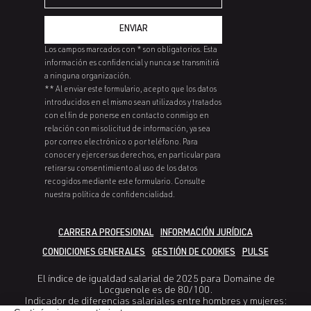
ENVIAR
Los campos marcados con * son obligatorios. Esta
información es confidencial y nunca se transmitirá
a ninguna organización.
** Al enviar este formulario, acepto que los datos
introducidos en el mismo sean utilizados y tratados
con el fin de ponerse en contacto conmigo en
relación con mi solicitud de información, ya sea
por correo electrónico o por teléfono. Para
conocer y ejercer sus derechos, en particular para
retirar su consentimiento al uso de los datos
recogidos mediante este formulario. Consulte
nuestra política de confidencialidad.
CARRERA PROFESIONAL
INFORMACIÓN JURÍDICA
CONDICIONES GENERALES
GESTIÓN DE COOKIES
PULSE
El índice de igualdad salarial de 2025 para Domaine de
Locguenole es de 80/100.
Indicador de diferencias salariales entre hombres y mujeres: