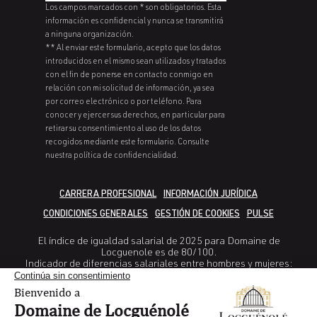
Los campos marcados con * son obligatorios. Esta
información es confidencial y nunca se transmitirá
a ninguna organización.
** Al enviar este formulario, acepto que los datos
introducidos en el mismo sean utilizados y tratados
con el fin de ponerse en contacto conmigo en
relación con mi solicitud de información, ya sea
por correo electrónico o por teléfono. Para
conocer y ejercer sus derechos, en particular para
retirar su consentimiento al uso de los datos
recogidos mediante este formulario. Consulte
nuestra política de confidencialidad.
CARRERA PROFESIONAL
INFORMACIÓN JURÍDICA
CONDICIONES GENERALES
GESTIÓN DE COOKIES
PULSE
El índice de igualdad salarial de 2025 para Domaine de
Locguenole es de 80/100.
Indicador de diferencias salariales entre hombres y mujeres:
38/40
Indicador Diferencia en la tasa de aumento entre mujeres y
hombres: 25/35
Indicador de porcentaje de empleadas que reciben un aumento